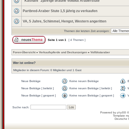
"Kashani" 2jährige braune Vollblut Araberstute
Partbred-Araber Stute 1,5 jährig zu verkaufen
VA, 5 Jahre, Schimmel, Hengst, Western angeritten
Themen der letzten Zeit anzeigen:
Seite
1
von
1
[ 4 Themen ]
Foren-Übersicht
»
Verkaufspferde und Deckanzeigen
»
Vollblutaraber
Wer ist online?
Mitglieder in diesem Forum: 0 Mitglieder und 1 Gast
Neue Beiträge
Keine neuen Beiträge
Neue Beiträge [ beliebt ]
Keine neuen Beiträge [ beliebt ]
W
Neue Beiträge [ gesperrt ]
Keine neuen Beiträge [ gesperrt ]
Suche nach:
Powered by
phpBB
©
Template m
Deutsche 