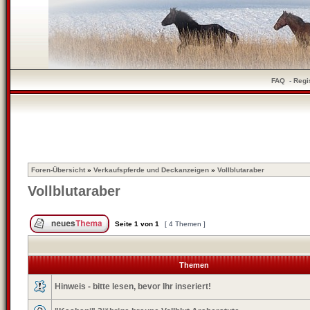
FAQ
-
Regi
Foren-Übersicht
»
Verkaufspferde und Deckanzeigen
»
Vollblutaraber
Vollblutaraber
Seite
1
von
1
[ 4 Themen ]
Themen
Hinweis - bitte lesen, bevor Ihr inseriert!