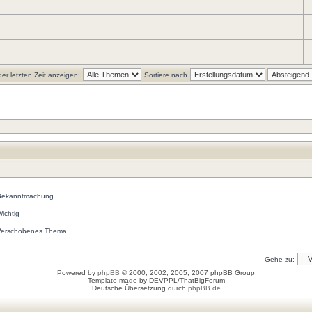
r letzten Zeit anzeigen:
Sortiere nach
Bekanntmachung
ichtig
Verschobenes Thema
Gehe zu:
Powered by
phpBB
© 2000, 2002, 2005, 2007 phpBB Group
Template made by
DEVPPL
/
ThatBigForum
Deutsche Übersetzung durch
phpBB.de