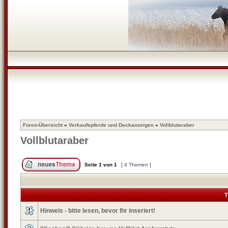
Foren-Übersicht
»
Verkaufspferde und Deckanzeigen
»
Vollblutaraber
Vollblutaraber
Seite
1
von
1
[ 4 Themen ]
T
Hinweis - bitte lesen, bevor Ihr inseriert!