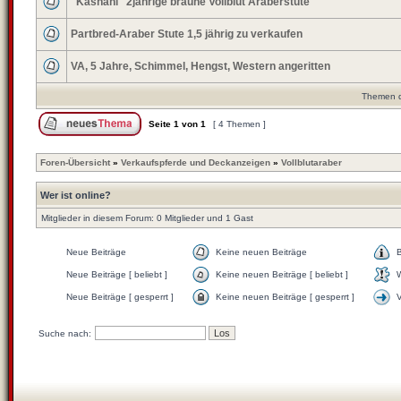
"Kashani" 2jährige braune Vollblut Araberstute
Partbred-Araber Stute 1,5 jährig zu verkaufen
VA, 5 Jahre, Schimmel, Hengst, Western angeritten
Themen de
Seite
1
von
1
[ 4 Themen ]
Foren-Übersicht
»
Verkaufspferde und Deckanzeigen
»
Vollblutaraber
Wer ist online?
Mitglieder in diesem Forum: 0 Mitglieder und 1 Gast
Neue Beiträge
Keine neuen Beiträge
Neue Beiträge [ beliebt ]
Keine neuen Beiträge [ beliebt ]
W
Neue Beiträge [ gesperrt ]
Keine neuen Beiträge [ gesperrt ]
Suche nach: