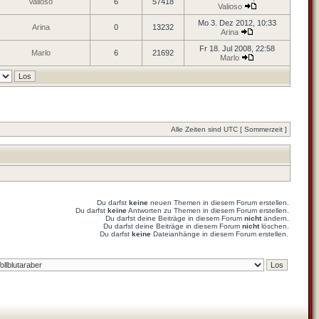
Valioso
6
57418
Valioso
Mo 3. Dez 2012, 10:33
Arina
0
13232
Arina
Fr 18. Jul 2008, 22:58
Marlo
6
21692
Marlo
Alle Zeiten sind UTC [ Sommerzeit ]
Du darfst
keine
neuen Themen in diesem Forum erstellen.
Du darfst
keine
Antworten zu Themen in diesem Forum erstellen.
Du darfst deine Beiträge in diesem Forum
nicht
ändern.
Du darfst deine Beiträge in diesem Forum
nicht
löschen.
Du darfst
keine
Dateianhänge in diesem Forum erstellen.