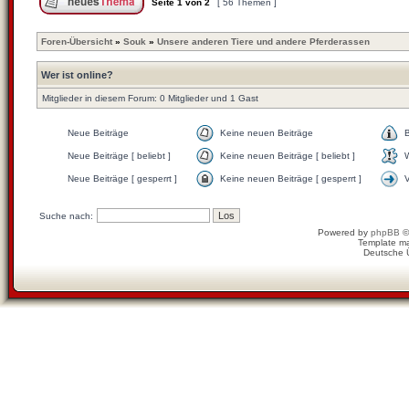
Seite
1
von
2
[ 56 Themen ]
Foren-Übersicht
»
Souk
»
Unsere anderen Tiere und andere Pferderassen
Wer ist online?
Mitglieder in diesem Forum: 0 Mitglieder und 1 Gast
Neue Beiträge
Keine neuen Beiträge
Neue Beiträge [ beliebt ]
Keine neuen Beiträge [ beliebt ]
W
Neue Beiträge [ gesperrt ]
Keine neuen Beiträge [ gesperrt ]
Suche nach:
Powered by
phpBB
©
Template m
Deutsche 