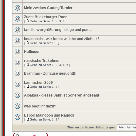
Mein zweites Cutting Turnier
Zucht Bückeburger Race
[
Gehe zu Seite:
1
,
2
,
3
,
4
]
familienvergrößerung - diego und puma
boulonnais - wer kennt welche und züchter?
[
Gehe zu Seite:
1
,
2
]
Haflinger
russische Trakehner
[
Gehe zu Seite:
1
,
2
,
3
,
4
,
5
]
Brahmas - Zuhause gesucht!!!
Lämmchen 2009
[
Gehe zu Seite:
1
,
2
]
Alpakas - dieses Jahr ist Scheren angesagt!
was sagt ihr dazu?
Espoir Maincoon und Ragdoll
[
Gehe zu Seite:
1
,
2
]
Themen der letzten Zeit anzeigen: