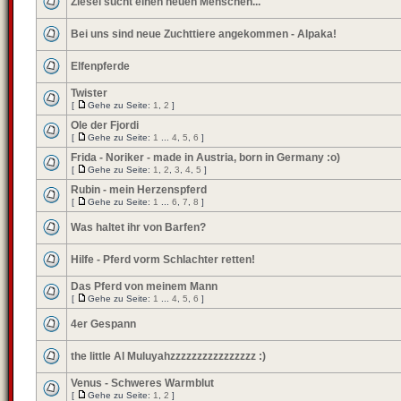
Ziesel sucht einen neuen Menschen...
Bei uns sind neue Zuchttiere angekommen - Alpaka!
Elfenpferde
Twister
[
Gehe zu Seite:
1
,
2
]
Ole der Fjordi
[
Gehe zu Seite:
1
...
4
,
5
,
6
]
Frida - Noriker - made in Austria, born in Germany :o)
[
Gehe zu Seite:
1
,
2
,
3
,
4
,
5
]
Rubin - mein Herzenspferd
[
Gehe zu Seite:
1
...
6
,
7
,
8
]
Was haltet ihr von Barfen?
Hilfe - Pferd vorm Schlachter retten!
Das Pferd von meinem Mann
[
Gehe zu Seite:
1
...
4
,
5
,
6
]
4er Gespann
the little Al Muluyahzzzzzzzzzzzzzzzz :)
Venus - Schweres Warmblut
[
Gehe zu Seite:
1
,
2
]