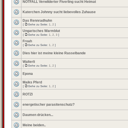
NOTFALL Verwilderter Fiverling sucht Heimat
Katerchen Johnny sucht liebevolles Zuhause
Das Rennradhuhn
[
Gehe zu Seite:
1
,
2
]
Ungarisches Warmblut
[
Gehe zu Seite:
1
,
2
,
3
]
Froah
[
Gehe zu Seite:
1
,
2
]
Dies hier ist meine kleine Rasselbande
Walterli
[
Gehe zu Seite:
1
,
2
]
Epona
Maiks Pferd
[
Gehe zu Seite:
1
,
2
]
ROTZI
energetischer parasitenschutz?
Daumen drücken...
Meine beiden..