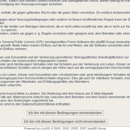
nfaches, zeitlich und räumlich unbeschränktes und unentgeltliches Recht, deinen Beitrag im 
 Kündigung des Nutzungsvertrages bestehen.
te enthält, die gegen geltendes Recht oder die guten Sitten verstoßen. Du erklärst insbesond
gegen diese Nutzungsbedingungen oder anderer im Board veröffentlichten Regeln kann der B
len.
 die Inhalte von Beiträgen übernimmt, die er nicht selbst erstellt hat oder die er nicht zur 
 zu sperren.
ändern, sofern sie gegen o. g. Regeln verstoßen oder geeignet sind, dem Betreiber oder ein
er General Public License (GPL) bereitgestellten Foren-Software der phpBB Group (www.php
tellt. Beide haben keinen Einfluss auf die Art und Weise, wie die Software verwendet wird
en Einfluss nehmen.
r und Gesundheit und der Verletzung wesentlicher Vertragspflichten (Kardinalpflichten) nur f
lgeschäden wie insbesondere entgangenen Gewinn.
oder grob fahrlässigem Verhalten oder bei Schäden aus der Verletzung von Leben, Körper un
orhersehbaren Schäden und im übrigen der Höhe nach auf die vertragstypischen Durchschnitts
 von Leben, Körper und Gesundheit oder vorsätzlichem oder grob fahrlässigem Verhalten des
rtragstypischen Durchschnittsschäden begrenzt. Dies gilt auch für mittelbare Schäden, i
ugunsten der Mitarbeiter und Erfüllungsgehilfen des Betreibers.
iben unberührt.
enschutzrichtlinie zu ändern. Die Änderung wird dem Nutzer per E-Mail mitgeteilt.
Falle des Widerspruchs erlischt das zwischen dem Betreiber und dem Nutzer bestehende Vert
Nutzer den Änderungen zugestimmt hat.
sind in der Datenschutzrichtlinie enthalten.
Powered by
phpBB
© 2000, 2002, 2005, 2007 phpBB Group