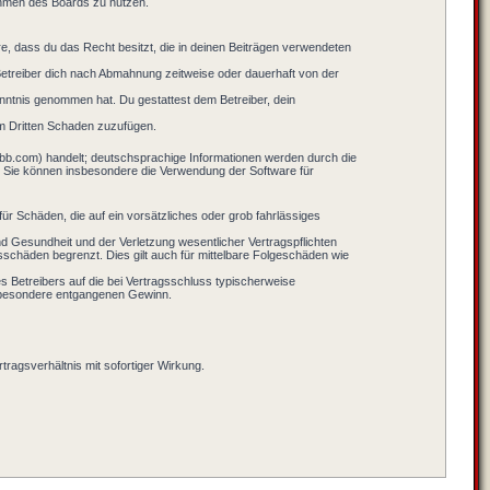
Rahmen des Boards zu nutzen.
ere, dass du das Recht besitzt, die in deinen Beiträgen verwendeten
etreiber dich nach Abmahnung zeitweise oder dauerhaft von der
Kenntnis genommen hat. Du gestattest dem Betreiber, dein
em Dritten Schaden zuzufügen.
bb.com) handelt; deutschsprachige Informationen werden durch die
. Sie können insbesondere die Verwendung der Software für
ür Schäden, die auf ein vorsätzliches oder grob fahrlässiges
d Gesundheit und der Verletzung wesentlicher Vertragspflichten
schäden begrenzt. Dies gilt auch für mittelbare Folgeschäden wie
 Betreibers auf die bei Vertragsschluss typischerweise
nsbesondere entgangenen Gewinn.
ragsverhältnis mit sofortiger Wirkung.