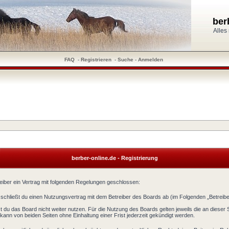
ber
Alles
FAQ
-
Registrieren
-
Suche
-
Anmelden
berber-online.de - Registrierung
reiber ein Vertrag mit folgenden Regelungen geschlossen:
) schließt du einen Nutzungsvertrag mit dem Betreiber des Boards ab (im Folgenden „Betreib
 du das Board nicht weiter nutzen. Für die Nutzung des Boards gelten jeweils die an dieser S
ann von beiden Seiten ohne Einhaltung einer Frist jederzeit gekündigt werden.