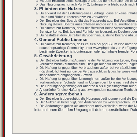
Mit dem Erstellen eines Beitrags erteilst du dem Betreiber ein ei
Das Nutzungsrecht nach Punkt 2, Unterpunkt a bleibt auch nach
3. Pflichten des Nutzers
Du erklärst mit der Erstellung eines Beitrags, dass er keine Inhal
Links und Bilder zu setzen bzw. zu verwenden.
Der Betreiber des Boards übt das Hausrecht aus. Bei Verstößen 
Nutzung dieses Boards ausschließen und dir ein Hausverbot ertei
Du nimmst zur Kenntnis, dass der Betreiber keine Verantwortung für
Benutzerkonto, Beiträge und Funktionen jederzeit zu löschen oder
Du gestattest dem Betreiber darüber hinaus, deine Beiträge abzu
4. General Public License
Du nimmst zur Kenntnis, dass es sich bei phpBB um eine unter d
deutschsprachige Community unter www.phpbb.de zur Verfügung ges
bestimmte Zwecke nicht untersagen oder auf Inhalte fremder For
5. Gewährleistung
Der Betreiber haftet mit Ausnahme der Verletzung von Leben, Körpe
Verhalten zurückzuführen sind. Dies gilt auch für mittelbare Fo
Die Haftung ist gegenüber Verbrauchern außer bei vorsätzlichem 
(Kardinalpflichten) auf die bei Vertragsschluss typischerweise v
insbesondere entgangenen Gewinn.
Die Haftung ist gegenüber Unternehmern außer bei der Verletzung
vorhersehbaren Schäden und im Übrigen der Höhe nach auf die ve
Die Haftungsbegrenzung der Absätze a bis c gilt sinngemäß auch z
Ansprüche für eine Haftung aus zwingendem nationalem Recht ble
6. Änderungsvorbehalt
Der Betreiber ist berechtigt, die Nutzungsbedingungen und die Dat
Der Nutzer ist berechtigt, den Änderungen zu widersprechen. Im 
Die Änderungen gelten als anerkannt und verbindlich, wenn der 
Informationen über den Umgang mit deinen persönlichen Daten 