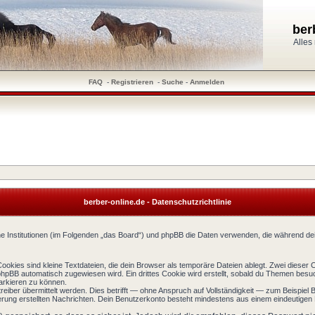
ber
Alles
FAQ
-
Registrieren
-
Suche
-
Anmelden
berber-online.de - Datenschutzrichtlinie
ndene Institutionen (im Folgenden „das Board“) und phpBB die Daten verwenden, die während
okies sind kleine Textdateien, die dein Browser als temporäre Dateien ablegt. Zwei dieser
pBB automatisch zugewiesen wird. Ein drittes Cookie wird erstellt, sobald du Themen besuch
arkieren zu können.
ber übermittelt werden. Dies betrifft — ohne Anspruch auf Vollständigkeit — zum Beispiel Be
rierung erstellten Nachrichten. Dein Benutzerkonto besteht mindestens aus einem eindeuti