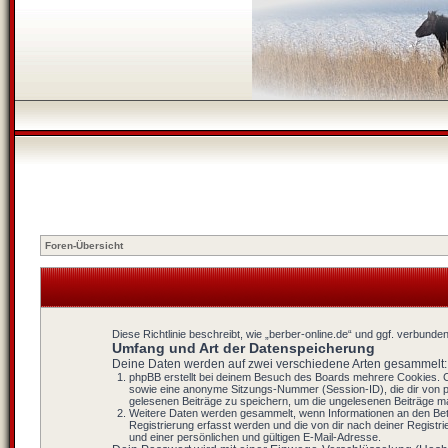
Foren-Übersicht
Diese Richtlinie beschreibt, wie „berber-online.de“ und ggf. verbu
Umfang und Art der Datenspeicherung
Deine Daten werden auf zwei verschiedene Arten gesammelt:
phpBB erstellt bei deinem Besuch des Boards mehrere Cookies. Co
sowie eine anonyme Sitzungs-Nummer (Session-ID), die dir von ph
gelesenen Beiträge zu speichern, um die ungelesenen Beiträge m
Weitere Daten werden gesammelt, wenn Informationen an den Betrei
Registrierung erfasst werden und die von dir nach deiner Regist
und einer persönlichen und gültigen E-Mail-Adresse.