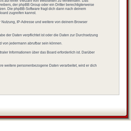
icht auf einer Vielzahl von Webseiten zu verwenden. Das
reibers, der phpBB Group oder ein Dritter berechtigterweise
tzen. Die phpBB-Software fragt dich dann nach deinem
oard zugreifen kannst.
er Nutzung, IP-Adresse und weitere von deinem Browser
be der Daten verpflichtet ist oder die Daten zur Durchsetzung
und von jedermann abrufbar sein können.
raler Informationen über das Board erforderlich ist. Darüber
are weitere personenbezogene Daten verarbeitet, wird er dich