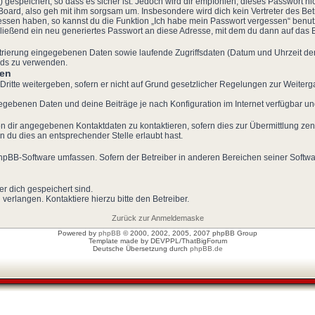
gespeichert, so dass es sicher ist. Jedoch wird dir empfohlen, dieses Passwort n
Board, also geh mit ihm sorgsam um. Insbesondere wird dich kein Vertreter des Bet
gessen haben, so kannst du die Funktion „Ich habe mein Passwort vergessen“ benu
eßend ein neu generiertes Passwort an diese Adresse, mit dem du dann auf das B
istrierung eingegebenen Daten sowie laufende Zugriffsdaten (Datum und Uhrzeit d
ards zu verwenden.
ten
Dritte weitergeben, sofern er nicht auf Grund gesetzlicher Regelungen zur Weiterga
ngegebenen Daten und deine Beiträge je nach Konfiguration im Internet verfügbar 
n dir angegebenen Kontaktdaten zu kontaktieren, sofern dies zur Übermittlung zent
n du dies an entsprechender Stelle erlaubt hast.
 phpBB-Software umfassen. Sofern der Betreiber in anderen Bereichen seiner Softw
er dich gespeichert sind.
erlangen. Kontaktiere hierzu bitte den Betreiber.
Zurück zur Anmeldemaske
Powered by
phpBB
© 2000, 2002, 2005, 2007 phpBB Group
Template made by
DEVPPL
/
ThatBigForum
Deutsche Übersetzung durch
phpBB.de