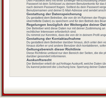
Dein Passwort wird mit einer Einwege-Verschlüsselung (Hash) 
Passwort ist dein Schlüssel zu deinem Benutzerkonto für das 
nach deinem Passwort fragen. Solltest du dein Passwort ver
Benutzernamen und deiner E-Mail-Adresse und sendet anschli
Gestattung der Datenspeicherung
Du gestattest dem Betreiber, die von dir im Rahmen der Reg
übermittelte Daten) zu speichern und für den Betrieb des Bo
Regelungen bezüglich der Weitergabe deiner Da
Der Betreiber wird diese Daten nur mit deiner Zustimmung an 
rechtlicher Interessen erforderlich sind.
Du nimmst zur Kenntnis, dass die von dir in deinem Profil a
Gestattung der Kontaktaufnahme
Du gestattest dem Betreiber darüber hinaus, dich unter den vo
hinaus dürfen er und andere Benutzer dich kontaktieren, sofer
Geltungsbereich dieser Richtlinie
Diese Richtlinie umfasst nur den Bereich der Seiten, die die
darüber gesondert informieren.
Auskunftsrecht
Der Betreiber erteilt dir auf Anfrage Auskunft, welche Daten üb
Du kannst jederzeit die Löschung bzw. Sperrung deiner Daten v