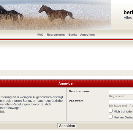
ber
Alles
FAQ
-
Registrieren
-
Suche
-
Anmelden
Anmelden
Benutzername:
Registrieren
rierung ist in wenigen Augenblicken erledigt
ann registrierten Benutzern auch zusätzliche
Passwort:
wandten Regelungen, bevor du dich
Ich habe mein Pa
 Board bewegst.
inie
Mich bei jed
Meinen Online