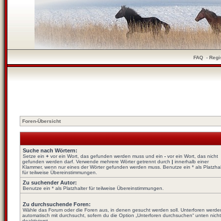
FAQ
-
Regi
Foren-Übersicht
Suche nach Wörtern:
Setze ein
+
vor ein Wort, das gefunden werden muss und ein
-
vor ein Wort, das nicht
gefunden werden darf. Verwende mehrere Wörter getrennt durch
|
innerhalb einer
Klammer, wenn nur eines der Wörter gefunden werden muss. Benutze ein * als Platzhal
für teilweise Übereinstimmungen.
Zu suchender Autor:
Benutze ein * als Platzhalter für teilweise Übereinstimmungen.
Zu durchsuchende Foren:
Wähle das Forum oder die Foren aus, in denen gesucht werden soll. Unterforen werde
automatisch mit durchsucht, sofern du die Option „Unterforen durchsuchen“ unten nicht
deaktivierst.