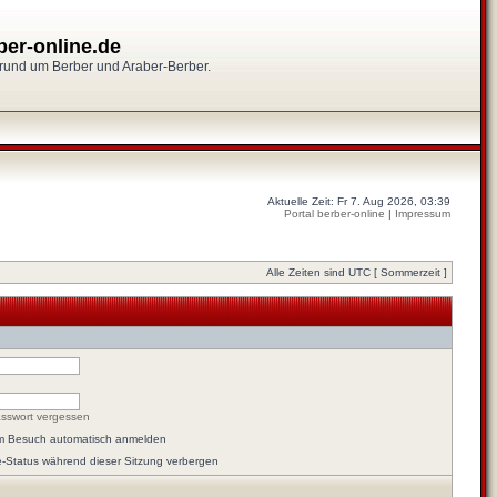
ber-online.de
 rund um Berber und Araber-Berber.
Aktuelle Zeit: Fr 7. Aug 2026, 03:39
Portal berber-online
|
Impressum
Alle Zeiten sind UTC [ Sommerzeit ]
sswort vergessen
em Besuch automatisch anmelden
-Status während dieser Sitzung verbergen