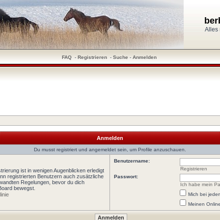
ber
Alles
FAQ
-
Registrieren
-
Suche
-
Anmelden
Anmelden
Du musst registriert und angemeldet sein, um Profile anzuschauen.
Benutzername:
Registrieren
rierung ist in wenigen Augenblicken erledigt
ann registrierten Benutzern auch zusätzliche
Passwort:
wandten Regelungen, bevor du dich
Ich habe mein Pa
 Board bewegst.
inie
Mich bei jed
Meinen Online