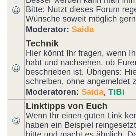
Besser werden kann man imme
Bitte: Nutzt dieses Forum reg
Wünsche soweit möglich gerne
Moderator:
Saida
Technik
Hier könnt Ihr fragen, wenn I
habt und nachsehen, ob Eurer
beschrieben ist. Übrigens: Hi
schreiben, ohne angemeldet z
Moderatoren:
Saida
,
TiBi
Linktipps von Euch
Wenn Ihr einen guten Link kenn
haben ein Beispiel reingesetz
bitte und macht es ähnlich. D