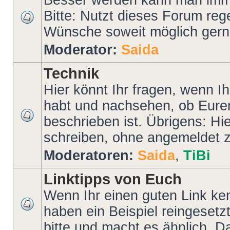
Besser werden kann man imme
Bitte: Nutzt dieses Forum reg
Wünsche soweit möglich gerne
Moderator:
Saida
Technik
Hier könnt Ihr fragen, wenn I
habt und nachsehen, ob Eurer
beschrieben ist. Übrigens: Hi
schreiben, ohne angemeldet z
Moderatoren:
Saida
,
TiBi
Linktipps von Euch
Wenn Ihr einen guten Link kenn
haben ein Beispiel reingesetz
bitte und macht es ähnlich. D