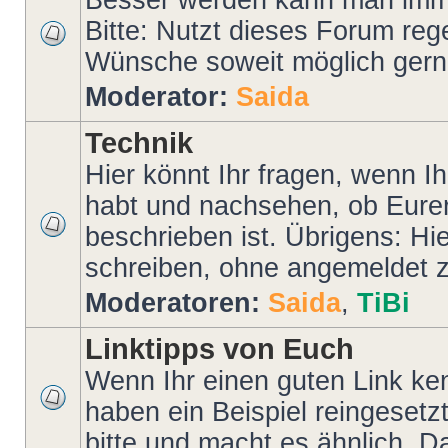
Besser werden kann man imme
Bitte: Nutzt dieses Forum reg
Wünsche soweit möglich gerne
Moderator:
Saida
Technik
Hier könnt Ihr fragen, wenn I
habt und nachsehen, ob Eurer
beschrieben ist. Übrigens: Hi
schreiben, ohne angemeldet z
Moderatoren:
Saida
,
TiBi
Linktipps von Euch
Wenn Ihr einen guten Link kenn
haben ein Beispiel reingesetz
bitte und macht es ähnlich. D